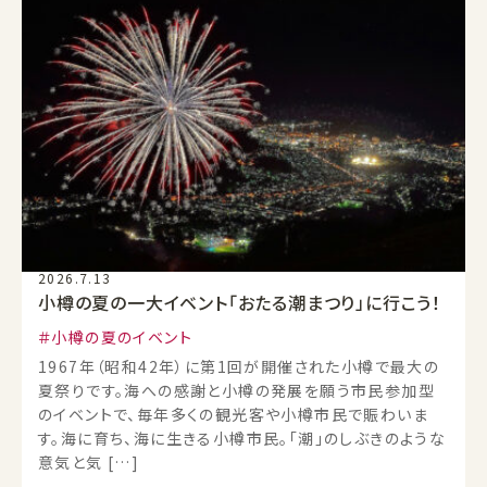
2026.7.13
小樽の夏の一大イベント「おたる潮まつり」に行こう！
小樽の夏のイベント
1967年（昭和42年）に第1回が開催された小樽で最大の
夏祭りです。海への感謝と小樽の発展を願う市民参加型
のイベントで、毎年多くの観光客や小樽市民で賑わいま
す。海に育ち、海に生きる小樽市民。「潮」のしぶきのような
意気と気 […]