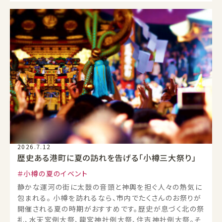
2026.7.12
歴史ある港町に夏の訪れを告げる「小樽三大祭り」
小樽の夏のイベント
静かな運河の街に太鼓の音頭と神輿を担ぐ人々の熱気に
包まれる。 小樽を訪れるなら、市内でたくさんのお祭りが
開催される夏の時期がおすすめです。歴史が息づく北の祭
礼、水天宮例大祭、龍宮神社例大祭、住吉神社例大祭。そ