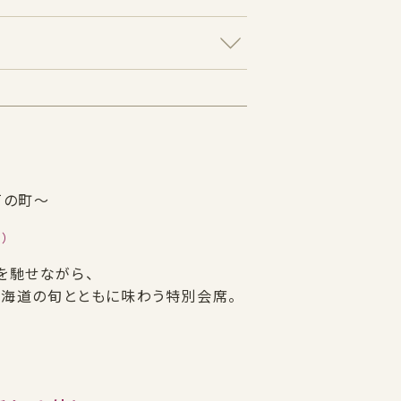
戸の町～
）
を馳せながら、
北海道の旬とともに味わう特別会席。