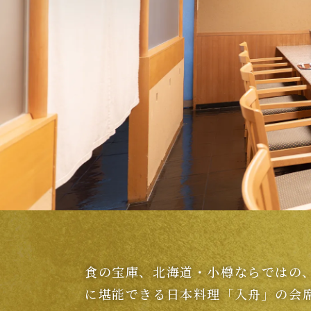
メインバ
キャプテン
食の宝庫、北海道・小樽ならではの
に堪能できる日本料理「入舟」の会