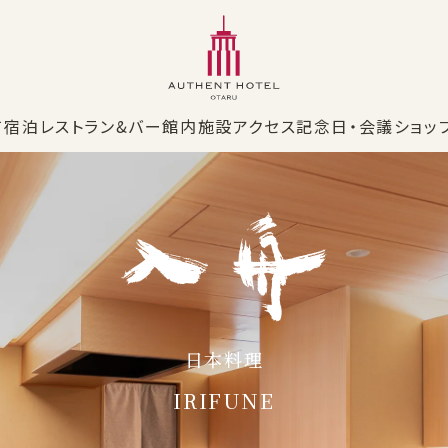
て
宿泊
レストラン&バー
館内施設
アクセス
記念日・会議
ショッ
ン
日本料理
ンカ
入舟
日本料理
客室
ホテルショップ
朝食
IRIFUNE