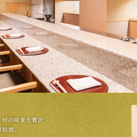
ー
トップラウンジ
ロ
ズバー
ポールスター
オ
、旬の味覚を贅沢
席料理。