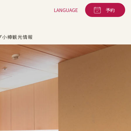
LANGUAGE
予約
プ
小樽観光情報
鉄板焼
海王
ベーカリー
宿泊サービス