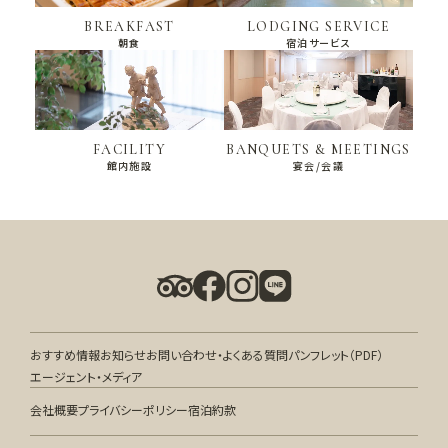
BREAKFAST
LODGING SERVICE
朝食
宿泊サービス
FACILITY
BANQUETS & MEETINGS
館内施設
宴会/会議
おすすめ情報
お知らせ
お問い合わせ・よくある質問
パンフレット（PDF）
エージェント・メディア
会社概要
プライバシーポリシー
宿泊約款