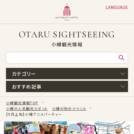
LANGUAGE
日本語
English
OTARU SIGHTSEEING
繁体字
小樽観光情報
簡体字
한글
カテゴリー
おすすめ記事
小樽観光情報TOP
小樽の人気観光スポット
小樽の秋のイベント
【9月上旬】小樽アニメパーティー