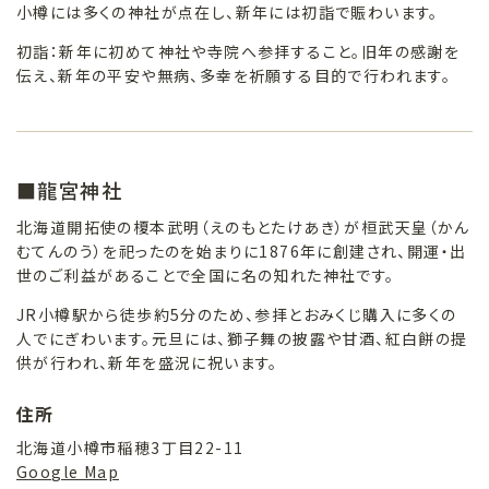
小樽には多くの神社が点在し、新年には初詣で賑わいます。
初詣：新年に初めて神社や寺院へ参拝すること。旧年の感謝を
伝え、新年の平安や無病、多幸を祈願する目的で行われます。
■龍宮神社
北海道開拓使の榎本武明（えのもとたけあき）が桓武天皇（かん
むてんのう）を祀ったのを始まりに1876年に創建され、開運・出
世のご利益があることで全国に名の知れた神社です。
JR小樽駅から徒歩約5分のため、参拝とおみくじ購入に多くの
人でにぎわいます。元旦には、獅子舞の披露や甘酒、紅白餅の提
供が行われ、新年を盛況に祝います。
住所
北海道小樽市稲穂3丁目22-11
Google Map