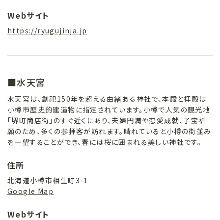
Webサイト
https://ryugujinja.jp
■水天宮
水天宮は、創祀150年を超える由緒ある神社で、本殿と拝殿は
小樽市歴史的建造物に指定されています。小樽で人気の観光地
「堺町商店街」のすぐ近くにあり、夫婦円満や恋愛成就、子宝祈
願のため、多くの参拝客が訪れます。晴れていると小樽の街並み
を一望することができ、春には桜に囲まれる美しい神社です。
住所
北海道小樽市相生町3-1
Google Map
Webサイト