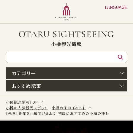
LANGUAGE
日本語
English
OTARU SIGHTSEEING
繁体字
小樽観光情報
簡体字
한글
カテゴリー
おすすめ記事
小樽観光情報TOP
小樽の人気観光スポット
小樽の冬のイベント
【元日】新年を小樽で迎えよう！初詣におすすめの小樽の神社