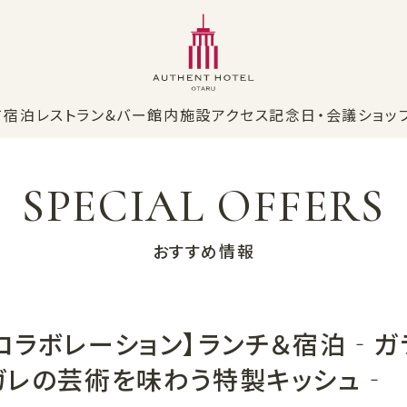
て
宿泊
レストラン&バー
館内施設
アクセス
記念日・会議
ショッ
SPECIAL OFFERS
おすすめ情報
ン
日本料理
ンカ
入舟
客室
ホテルショップ
朝食
コラボレーション】ランチ＆宿泊‐ガ
ガレの芸術を味わう特製キッシュ‐