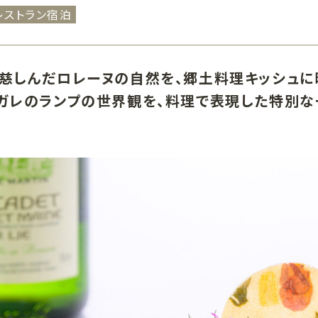
レストラン宿泊
慈しんだロレーヌの自然を、郷土料理キッシュに
ー
トップラウンジ
ロ
ズバー
ポールスター
オ
ガレのランプの世界観を、料理で表現した特別な