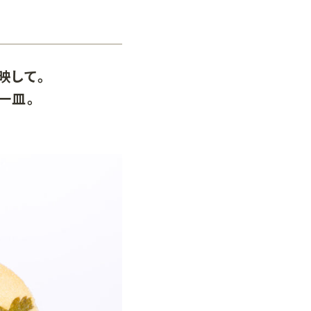
映して。
ビーラウンジ
ンディーヌ
一皿。