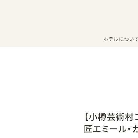
ホテルについ
レストラ
カサブラ
宿泊について
【小樽芸術村
匠エミール・