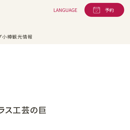
LANGUAGE
予約
プ
小樽観光情報
鉄板焼
海王
ベーカリー
宿泊サービス
ラス工芸の巨