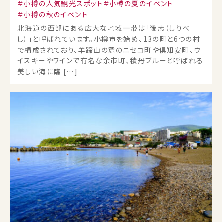
小樽の人気観光スポット
小樽の夏のイベント
小樽の秋のイベント
北海道の西部にある広大な地域一帯は「後志（しりべ
し）」と呼ばれています。小樽市を始め、13の町と6つの村
で構成されており、羊蹄山の麓のニセコ町や倶知安町、ウ
イスキーやワインで有名な余市町、積丹ブルーと呼ばれる
美しい海に臨 […]