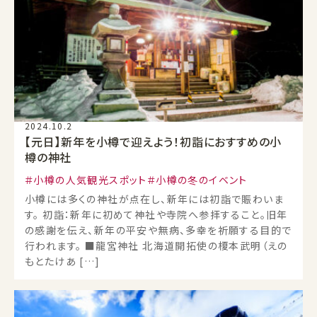
2024.10.2
【元日】新年を小樽で迎えよう！初詣におすすめの小
樽の神社
小樽の人気観光スポット
小樽の冬のイベント
小樽には多くの神社が点在し、新年には初詣で賑わいま
す。 初詣：新年に初めて神社や寺院へ参拝すること。旧年
の感謝を伝え、新年の平安や無病、多幸を祈願する目的で
行われます。 ■龍宮神社 北海道開拓使の榎本武明（えの
もとたけあ […]