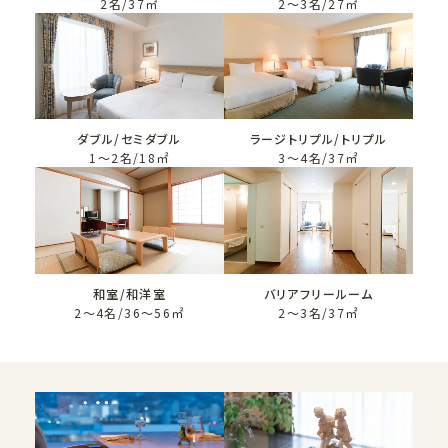
2名/37㎡
2～3名/27㎡
ダブル/セミダブル
ラージトリプル/トリプル
1～2名/18㎡
3～4名/37㎡
和室/和洋室
バリアフリールーム
2～4名/36～56㎡
2～3名/37㎡