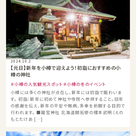
2024.10.2
【元日】新年を小樽で迎えよう！初詣におすすめの小
樽の神社
小樽の人気観光スポット
小樽の冬のイベント
小樽には多くの神社が点在し、新年には初詣で賑わいま
す。 初詣：新年に初めて神社や寺院へ参拝すること。旧年
の感謝を伝え、新年の平安や無病、多幸を祈願する目的で
行われます。 ■龍宮神社 北海道開拓使の榎本武明（えの
もとたけあ […]